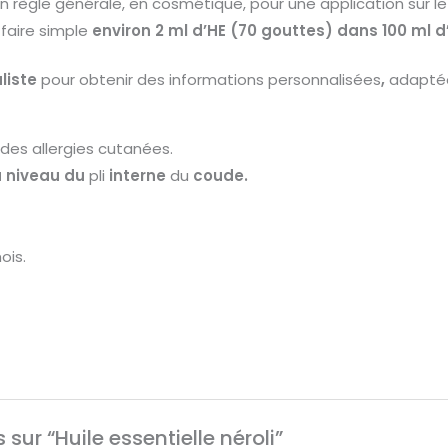
 En règle générale, en cosmétique, pour une application sur
 faire simple
environ 2 ml d’HE (70 gouttes) dans 100 ml d
liste
pour
obtenir
des
informations
personnalisées
,
adapté
des
allergies
cutanées.
u
niveau
du
pli
interne
du
coude.
ois.
 sur “Huile essentielle néroli”