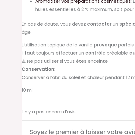
Aromatiser vos préparations cosmétiques
:
huiles essentielles à 2 % maximum, soit pour
En
cas
de
doute,
vous
devez
contacter
un
spécia
âge.
L’utilisation
topique
de
la
vanille
provoque
parfois
Il
faut
toujours
effectuer
un
contrôle
préalable
a
⚠️ Ne pas utiliser si vous êtes enceinte
Conservation:
Conserver à l’abri du soleil et chaleur pendant 12 m
10 ml
Il n’y a pas encore d’avis.
Soyez le premier à laisser votre avis