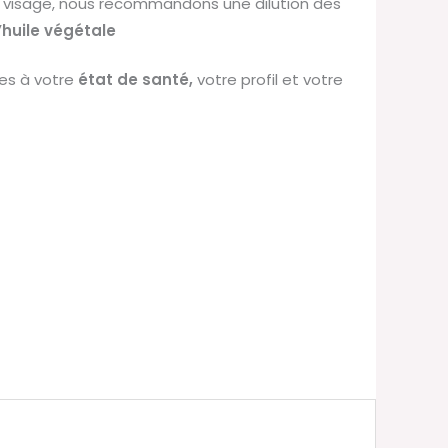
 le visage, nous recommandons une dilution des
’huile végétale
es
à
votre
état
de
santé,
votre
profil
et
votre