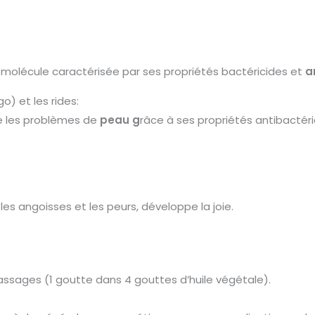
molécule
caractérisée
par
ses
propriétés
bactéricides
et
a
o) et les rides:
re les problèmes de
peau g
râce
à
ses
propriétés
antibactér
les angoisses et les peurs, développe la joie.
 massages
(1
goutte
dans
4
gouttes
d’huile
végétale).