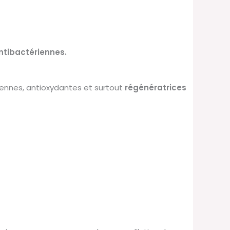
ntibactériennes.
iennes,
antioxydantes
et
surtout
régénératrices