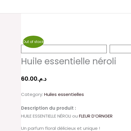
Aller
au
contenu
Out of stock
Huile essentielle néroli
60.00
د.م.
Category:
Huiles essentielles
Description du produit :
HUILE ESSENTIELLE NÉROLI ou
FLEUR D’ORNGER
Un parfum floral délicieux et unique !