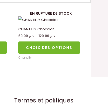
EN RUPTURE DE STOCK
Plage
Ce
de
produit
prix :
CHANTILLY Chocolat
د.م.60.00
a
à
60.00
د.م.
–
120.00
د.م.
د.م.120.00
plusieurs
variations.
CHOIX DES OPTIONS
Les
Chantilly
options
peuvent
être
choisies
sur
la
page
Termes et politiques
du