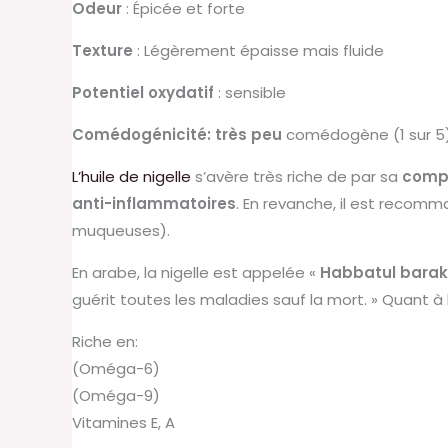
Odeur
: Épicée et forte
Texture
: Légèrement épaisse mais fluide
Potentiel oxydatif
: sensible
Comédogénicité: très peu
comédogène (1 sur 5
L’huile de nigelle
s’avère très riche de par sa
compo
anti-inflammatoires
. En revanche, il est recom
muqueuses).
En arabe, la nigelle est appelée «
Habbatul bara
guérit toutes les maladies sauf la mort. » Quant à la r
Riche en:
(Oméga-6)
(Oméga-9)
Vitamines E, A