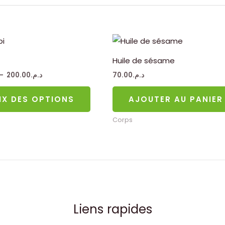
Plage
Ce
de
produit
prix :
Huile de sésame
د.م.150.00
a
à
–
200.00
د.م.
70.00
د.م.
د.م.200.00
plusieurs
variations.
IX DES OPTIONS
AJOUTER AU PANIER
Les
Corps
options
peuvent
être
choisies
sur
la
page
Liens rapides
du