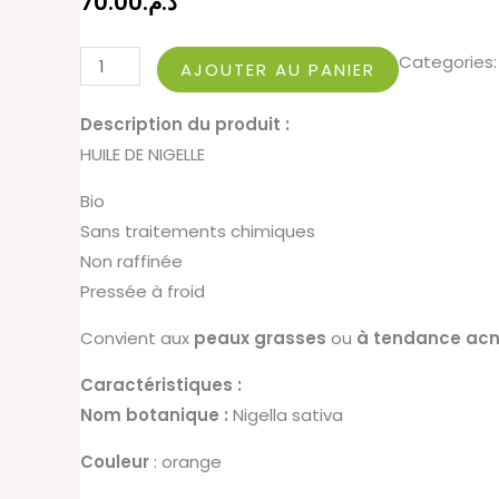
70.00
د.م.
Categories:
AJOUTER AU PANIER
Description du produit :
HUILE DE NIGELLE
Bio
Sans traitements chimiques
Non raffinée
Pressée à froid
Convient
aux
peaux grasses
ou
à tendance acn
Caractéristiques :
Nom botanique :
Nigella sativa
Couleur
: orange