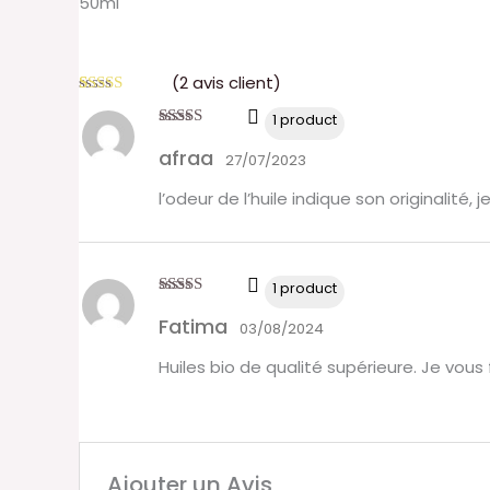
50ml
(
2
avis client)
Noté
2
5.00
1 product
sur 5 basé
sur
notations
Note
5
sur 5
afraa
client
27/07/2023
l’odeur de l’huile indique son originalité, j
1 product
Note
5
sur 5
Fatima
03/08/2024
Huiles bio de qualité supérieure. Je vou
Ajouter un Avis