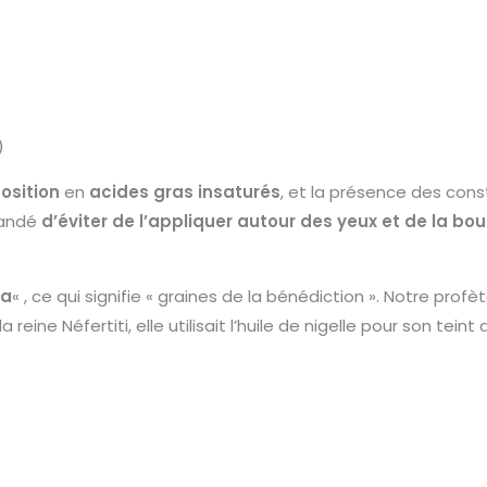
)
sition
en
acides gras insaturés
, et la présence des con
mandé
d’éviter de l’appliquer autour des yeux et de la bo
ka
« , ce qui signifie « graines de la bénédiction ». Notre profè
eine Néfertiti, elle utilisait l’huile de nigelle pour son teint q